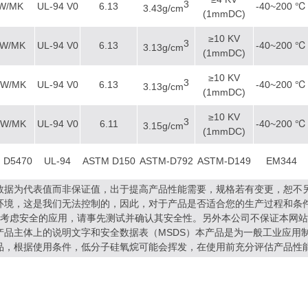
3
0W/MK
UL-94 V0
6.13
-40~200 ℃
3.43g/cm
(1mmDC)
≥10 KV
3
0W/MK
UL-94 V0
6.13
-40~200 ℃
3.13g/cm
(1mmDC)
≥10 KV
3
0W/MK
UL-94 V0
6.13
-40~200 ℃
3.13g/cm
(1mmDC)
≥10 KV
3
6W/MK
UL-94 V0
6.11
-40~200 ℃
3.15g/cm
(1mmDC)
 D5470
UL-94
ASTM D150
ASTM-D792
ASTM-D149
EM344
数据为代表值而非保证值，出于提高产品性能需要，规格若有变更，恕不
环境，这是我们无法控制的，因此，对于产品是否适合您的生产过程和条
需要考虑安全的应用，请事先测试并确认其安全性。另外本公司不保证本网
产品主体上的说明文字和安全数据表（MSDS）本产品是为一般工业应用制
品，根据使用条件，低分子硅氧烷可能会挥发，在使用前充分评估产品性