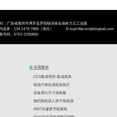
DD：广东省惠州市博罗县罗阳镇汤泉金鼎岭力王工业园
内业务：134 1479 7885（张生） E-mail:Warren@kingbali.com
真号码：0752-2295800
应用案例
CCS集成母排-集成线束
电池干燥化成机加热片
设备用大尺寸加热板
拖扫热机器人烘干加热器
9007冷凝胶手机散热