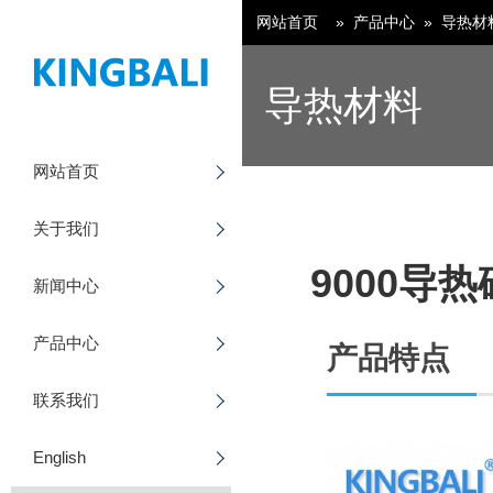
网站首页
»
产品中心
»
导热材
导热材料
网站首页
公司简介
新闻中心
CCS集成母排
English
关于我们
公司环境
散热器
日本語
9000导热
新闻中心
发展历程
功能材料
产品中心
公司荣誉
电解水模块
产品特点
联系我们
品质方针
热管（热水/蒸汽）
English
企业文化
相变储能材料