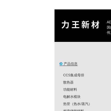
A
国
传
产品信息
CCS集成母排
散热器
功能材料
电解水模块
热管（热水/蒸汽）