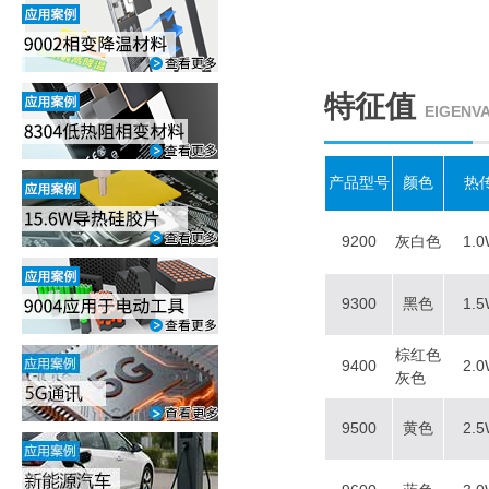
特征值
EIGENV
产品型号
颜色
热
9200
灰白色
1.
9300
黑色
1.
棕红色
9400
2.
灰色
9500
黄色
2.