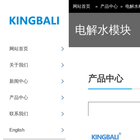
网站首页
»
产品中心
»
电解水
电解水模块
网站首页
公司简介
新闻中心
CCS集成母排
English
关于我们
公司环境
散热器
日本語
产品中心
新闻中心
发展历程
功能材料
产品中心
公司荣誉
电解水模块
联系我们
品质方针
热管（热水/蒸汽）
English
企业文化
相变储能材料