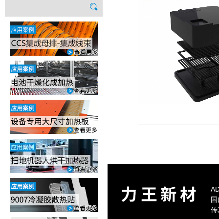
合作伙伴
加热元件
人才招聘
隔热材料
导热材料
胶粘管理
A
国
传