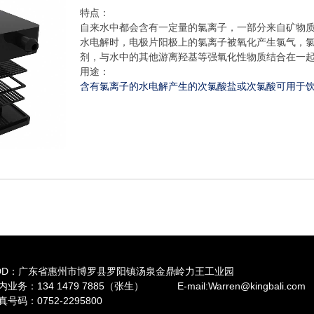
特点：
自来水中都会含有一定量的氯离子，一部分来自矿物
水电解时，电极片阳极上的氯离子被氧化产生氯气，
剂，与水中的其他游离羟基等强氧化性物质结合在一
用途：
含有氯离子的水电解产生的次氯酸盐或次氯酸可用于
DD：广东省惠州市博罗县罗阳镇汤泉金鼎岭力王工业园
内业务：134 1479 7885（张生） E-mail:Warren@kingbali.com
真号码：0752-2295800